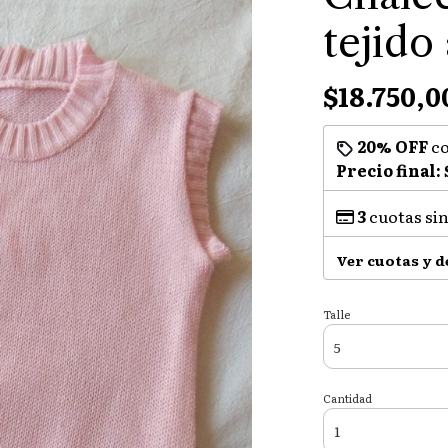
tejido
$18.750,0
20% OFF
c
Precio final:
3
cuotas sin
Ver cuotas y 
Talle
Cantidad