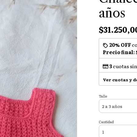
años
$31.250,0
20% OFF
c
Precio final:
3
cuotas sin
Ver cuotas y 
Talle
Cantidad